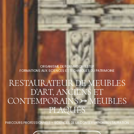
ORGANISME DE FORMATION ILSTEP
FORMATIONS AUX SCIENCES ET TECHNIQUES DU PATRIMOINE
RESTAURATEUR DE MEUBLES
D’ART, ANCIENS ET
CONTEMPORAINS ⤖ MEUBLES
PLAQUÉS
PARCOURS PROFESSIONNELS
-
SCIENCES DE LA CONSERVATION RESTAURATION